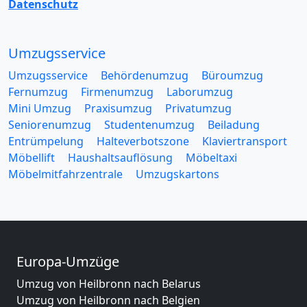
Datenschutz
Umzugsservice
Umzugsservice
Behördenumzug
Büroumzug
Fernumzug
Firmenumzug
Laborumzug
Mini Umzug
Praxisumzug
Privatumzug
Seniorenumzug
Studentenumzug
Beiladung
Entrümpelung
Halteverbotszone
Klaviertransport
Möbellift
Haushaltsauflösung
Möbeltaxi
Möbelmitfahrzentrale
Umzugskartons
Europa-Umzüge
Umzug von Heilbronn nach Belarus
Umzug von Heilbronn nach Belgien