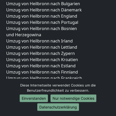
Umzug von Heilbronn nach Bulgarien
Umzug von Heilbronn nach Dänemark
Umzug von Heilbronn nach England
Umzug von Heilbronn nach Portugal
Umzug von Heilbronn nach Bosnien
und Herzegowina
Umzug von Heilbronn nach Irland
Umzug von Heilbronn nach Lettland
Umzug von Heilbronn nach Zypern
Umzug von Heilbronn nach Kroatien
Umzug von Heilbronn nach Estland
Umzug von Heilbronn nach Finnland
Umzug von Heilbronn nach Frankreich
Umzug von Heilbronn nach Griechenland
Diese Internetseite verwendet Cookies um die
Umzug von Heilbronn nach Italien
Benutzerfreundlichkeit zu verbessern.
Umzug von Heilbronn nach Liechtenstein
Einverstanden
Nur notwendige Cookies
Umzug von Heilbronn nach Luxemburg
Datenschutzerklärung
Umzug von Heilbronn nach Niederlande
Umzug von Heilbronn nach Norwegen