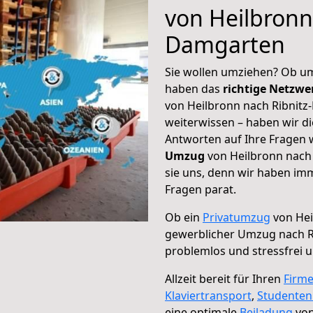
von Heilbronn
Damgarten
Sie wollen umziehen? Ob um
haben das
richtige Netzw
von Heilbronn nach Ribnitz
weiterwissen – haben wir di
Antworten auf Ihre Fragen 
Umzug
von Heilbronn nach
sie uns, denn wir haben im
Fragen parat.
Ob ein
Privatumzug
von Hei
gewerblicher Umzug nach R
problemlos und stressfrei 
Allzeit bereit für Ihren
Firm
Klaviertransport
,
Studente
eine optimale
Beiladung
von