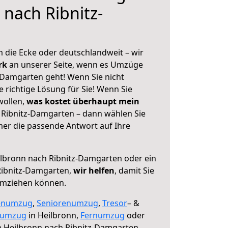
 nach Ribnitz-
 die Ecke oder deutschlandweit – wir
erk
an unserer Seite, wenn es Umzüge
-Damgarten geht! Wenn Sie nicht
e richtige Lösung für Sie! Wenn Sie
wollen,
was kostet überhaupt mein
 Ribnitz-Damgarten – dann wählen Sie
mer die passende Antwort auf Ihre
lbronn nach Ribnitz-Damgarten oder ein
ibnitz-Damgarten,
wir helfen
, damit Sie
umziehen können.
enumzug
,
Seniorenumzug
,
Tresor
– &
numzug
in Heilbronn,
Fernumzug
oder
 Heilbronn nach Ribnitz-Damgarten.