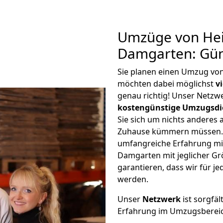
Umzüge von Heil
Damgarten: Gün
Sie planen einen Umzug vo
möchten dabei möglichst
v
genau richtig! Unser Netzw
kostengünstige Umzugsdi
Sie sich um nichts anderes 
Zuhause kümmern müssen. W
umfangreiche Erfahrung mi
Damgarten mit jeglicher G
garantieren, dass wir für j
werden.
Unser
Netzwerk
ist sorgfäl
Erfahrung im Umzugsberei