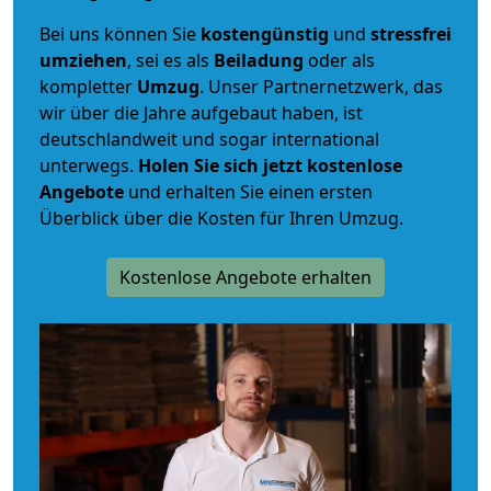
Bei uns können Sie
kostengünstig
und
stressfrei
umziehen
, sei es als
Beiladung
oder als
kompletter
Umzug
. Unser Partnernetzwerk, das
wir über die Jahre aufgebaut haben, ist
deutschlandweit und sogar international
unterwegs.
Holen Sie sich jetzt kostenlose
Angebote
und erhalten Sie einen ersten
Überblick über die Kosten für Ihren Umzug.
Kostenlose Angebote erhalten