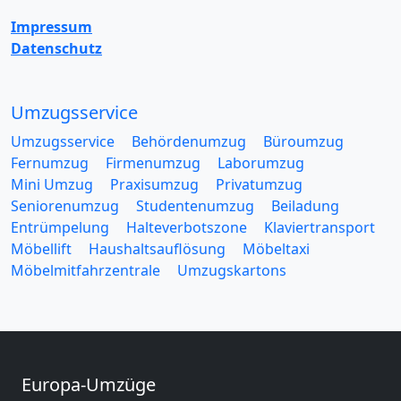
Impressum
Datenschutz
Umzugsservice
Umzugsservice
Behördenumzug
Büroumzug
Fernumzug
Firmenumzug
Laborumzug
Mini Umzug
Praxisumzug
Privatumzug
Seniorenumzug
Studentenumzug
Beiladung
Entrümpelung
Halteverbotszone
Klaviertransport
Möbellift
Haushaltsauflösung
Möbeltaxi
Möbelmitfahrzentrale
Umzugskartons
Europa-Umzüge