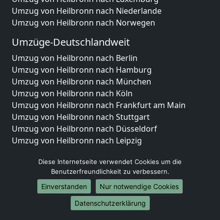
Umzug von Heilbronn nach Niederlande
Umzug von Heilbronn nach Norwegen
Umzüge-Deutschlandweit
Umzug von Heilbronn nach Berlin
Umzug von Heilbronn nach Hamburg
Umzug von Heilbronn nach München
Umzug von Heilbronn nach Köln
Umzug von Heilbronn nach Frankfurt am Main
Umzug von Heilbronn nach Stuttgart
Umzug von Heilbronn nach Düsseldorf
Umzug von Heilbronn nach Leipzig
Umzug von Heilbronn nach Dortmund
Diese Internetseite verwendet Cookies um die
Umzug von Heilbronn nach Essen
Benutzerfreundlichkeit zu verbessern.
Umzug von Heilbronn nach Bremen
Umzug von Heilbronn nach Dresden
Einverstanden
Nur notwendige Cookies
Umzug von Heilbronn nach Hannover
Datenschutzerklärung
Umzug von Heilbronn nach Nürnberg