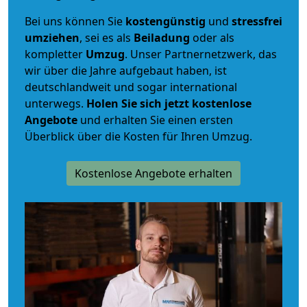
Bei uns können Sie
kostengünstig
und
stressfrei
umziehen
, sei es als
Beiladung
oder als
kompletter
Umzug
. Unser Partnernetzwerk, das
wir über die Jahre aufgebaut haben, ist
deutschlandweit und sogar international
unterwegs.
Holen Sie sich jetzt kostenlose
Angebote
und erhalten Sie einen ersten
Überblick über die Kosten für Ihren Umzug.
Kostenlose Angebote erhalten