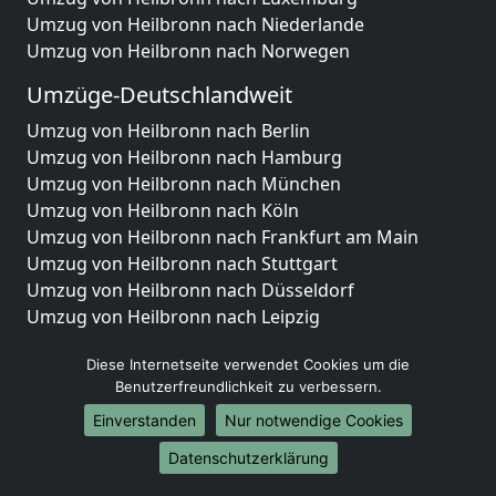
Umzug von Heilbronn nach Niederlande
Umzug von Heilbronn nach Norwegen
Umzüge-Deutschlandweit
Umzug von Heilbronn nach Berlin
Umzug von Heilbronn nach Hamburg
Umzug von Heilbronn nach München
Umzug von Heilbronn nach Köln
Umzug von Heilbronn nach Frankfurt am Main
Umzug von Heilbronn nach Stuttgart
Umzug von Heilbronn nach Düsseldorf
Umzug von Heilbronn nach Leipzig
Umzug von Heilbronn nach Dortmund
Diese Internetseite verwendet Cookies um die
Umzug von Heilbronn nach Essen
Benutzerfreundlichkeit zu verbessern.
Umzug von Heilbronn nach Bremen
Umzug von Heilbronn nach Dresden
Einverstanden
Nur notwendige Cookies
Umzug von Heilbronn nach Hannover
Datenschutzerklärung
Umzug von Heilbronn nach Nürnberg