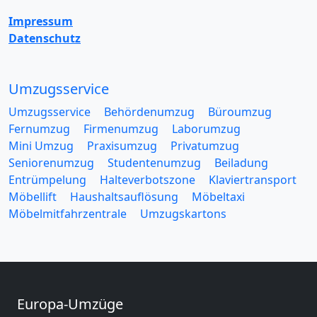
Impressum
Datenschutz
Umzugsservice
Umzugsservice
Behördenumzug
Büroumzug
Fernumzug
Firmenumzug
Laborumzug
Mini Umzug
Praxisumzug
Privatumzug
Seniorenumzug
Studentenumzug
Beiladung
Entrümpelung
Halteverbotszone
Klaviertransport
Möbellift
Haushaltsauflösung
Möbeltaxi
Möbelmitfahrzentrale
Umzugskartons
Europa-Umzüge