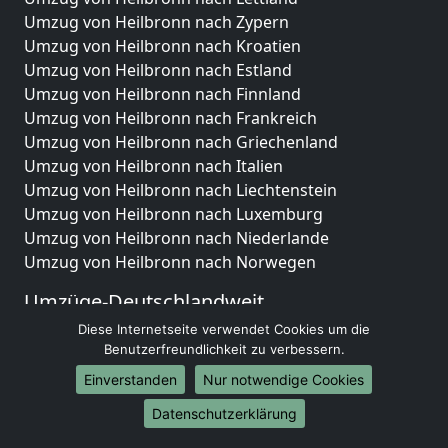
Umzug von Heilbronn nach Zypern
Umzug von Heilbronn nach Kroatien
Umzug von Heilbronn nach Estland
Umzug von Heilbronn nach Finnland
Umzug von Heilbronn nach Frankreich
Umzug von Heilbronn nach Griechenland
Umzug von Heilbronn nach Italien
Umzug von Heilbronn nach Liechtenstein
Umzug von Heilbronn nach Luxemburg
Umzug von Heilbronn nach Niederlande
Umzug von Heilbronn nach Norwegen
Umzüge-Deutschlandweit
Diese Internetseite verwendet Cookies um die
Umzug von Heilbronn nach Berlin
Benutzerfreundlichkeit zu verbessern.
Umzug von Heilbronn nach Hamburg
Umzug von Heilbronn nach München
Einverstanden
Nur notwendige Cookies
Umzug von Heilbronn nach Köln
Datenschutzerklärung
Umzug von Heilbronn nach Frankfurt am Main