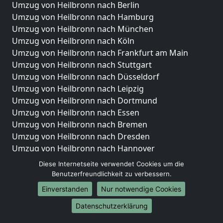
Umzug von Heilbronn nach Berlin
Umzug von Heilbronn nach Hamburg
Umzug von Heilbronn nach München
Umzug von Heilbronn nach Köln
Umzug von Heilbronn nach Frankfurt am Main
Umzug von Heilbronn nach Stuttgart
Umzug von Heilbronn nach Düsseldorf
Umzug von Heilbronn nach Leipzig
Umzug von Heilbronn nach Dortmund
Umzug von Heilbronn nach Essen
Umzug von Heilbronn nach Bremen
Umzug von Heilbronn nach Dresden
Umzug von Heilbronn nach Hannover
Umzug von Heilbronn nach Nürnberg
Diese Internetseite verwendet Cookies um die
Umzug von Heilbronn nach Duisburg
Benutzerfreundlichkeit zu verbessern.
Umzug von Heilbronn nach Bochum
Einverstanden
Nur notwendige Cookies
Umzug von Heilbronn nach Wuppertal
Datenschutzerklärung
Umzug von Heilbronn nach Bielefeld
Umzug von Heilbronn nach Bonn