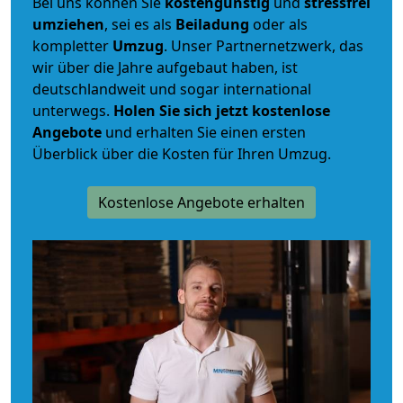
Bei uns können Sie
kostengünstig
und
stressfrei
umziehen
, sei es als
Beiladung
oder als
kompletter
Umzug
. Unser Partnernetzwerk, das
wir über die Jahre aufgebaut haben, ist
deutschlandweit und sogar international
unterwegs.
Holen Sie sich jetzt kostenlose
Angebote
und erhalten Sie einen ersten
Überblick über die Kosten für Ihren Umzug.
Kostenlose Angebote erhalten