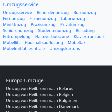
Umzugsservice
Umzugsservice
Behördenumzug
Büroumzug
Fernumzug
Firmenumzug
Laborumzug
Mini Umzug
Praxisumzug
Privatumzug
Seniorenumzug
Studentenumzug
Beiladung
Entrümpelung
Halteverbotszone
Klaviertransport
Möbellift
Haushaltsauflösung
Möbeltaxi
Möbelmitfahrzentrale
Umzugskartons
Europa-Umzüge
Umzug von Heilbronn nach Belarus
Umzug von Heilbronn nach Belgien
Umzug von Heilbronn nach Bulgarien
Umzug von Heilbronn nach Dänemark