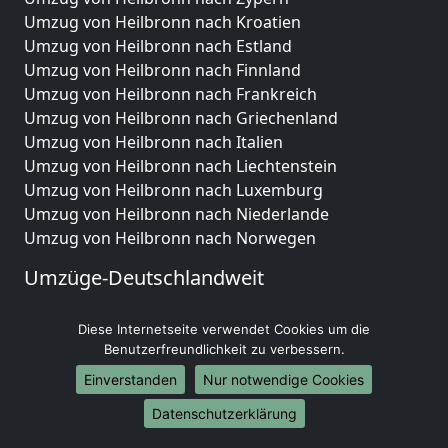
Umzug von Heilbronn nach Kroatien
Umzug von Heilbronn nach Estland
Umzug von Heilbronn nach Finnland
Umzug von Heilbronn nach Frankreich
Umzug von Heilbronn nach Griechenland
Umzug von Heilbronn nach Italien
Umzug von Heilbronn nach Liechtenstein
Umzug von Heilbronn nach Luxemburg
Umzug von Heilbronn nach Niederlande
Umzug von Heilbronn nach Norwegen
Umzüge-Deutschlandweit
Umzug von Heilbronn nach Berlin
Diese Internetseite verwendet Cookies um die
Umzug von Heilbronn nach Hamburg
Benutzerfreundlichkeit zu verbessern.
Umzug von Heilbronn nach München
Umzug von Heilbronn nach Köln
Einverstanden
Nur notwendige Cookies
Umzug von Heilbronn nach Frankfurt am Main
Datenschutzerklärung
Umzug von Heilbronn nach Stuttgart