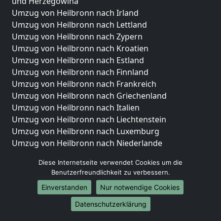
und Herzegowina
Umzug von Heilbronn nach Irland
Umzug von Heilbronn nach Lettland
Umzug von Heilbronn nach Zypern
Umzug von Heilbronn nach Kroatien
Umzug von Heilbronn nach Estland
Umzug von Heilbronn nach Finnland
Umzug von Heilbronn nach Frankreich
Umzug von Heilbronn nach Griechenland
Umzug von Heilbronn nach Italien
Umzug von Heilbronn nach Liechtenstein
Umzug von Heilbronn nach Luxemburg
Umzug von Heilbronn nach Niederlande
Umzug von Heilbronn nach Norwegen
Diese Internetseite verwendet Cookies um die
Umzüge-Deutschlandweit
Benutzerfreundlichkeit zu verbessern.
Einverstanden
Nur notwendige Cookies
Umzug von Heilbronn nach Berlin
Umzug von Heilbronn nach Hamburg
Datenschutzerklärung
Umzug von Heilbronn nach München