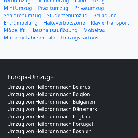
Fernumzug
Firmenumzug
Laborumzug
Mini Umzug
Praxisumzug
Privatumzug
Seniorenumzug
Studentenumzug
Beiladung
Entrümpelung
Halteverbotszone
Klaviertransport
Möbellift
Haushaltsauflösung
Möbeltaxi
Möbelmitfahrzentrale
Umzugskartons
Europa-Umzüge
Umzug von Heilbronn nach Belarus
Umzug von Heilbronn nach Belgien
Umzug von Heilbronn nach Bulgarien
Umzug von Heilbronn nach Dänemark
Umzug von Heilbronn nach England
Umzug von Heilbronn nach Portugal
Umzug von Heilbronn nach Bosnien