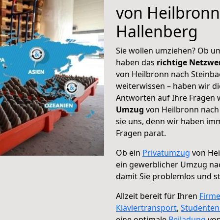
von Heilbronn
Hallenberg
Sie wollen umziehen? Ob um
haben das
richtige Netzw
von Heilbronn nach Steinba
weiterwissen – haben wir di
Antworten auf Ihre Fragen 
Umzug
von Heilbronn nach 
sie uns, denn wir haben im
Fragen parat.
Ob ein
Privatumzug
von Hei
ein gewerblicher Umzug na
damit Sie problemlos und s
Allzeit bereit für Ihren
Firm
Klaviertransport
,
Studente
eine optimale
Beiladung
von