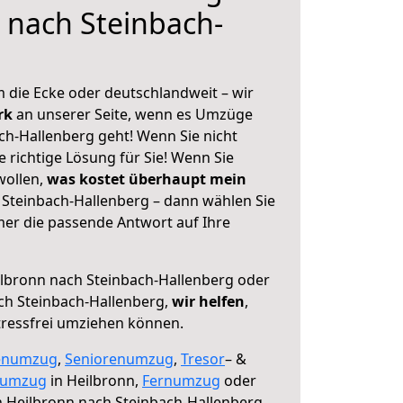
 nach Steinbach-
 die Ecke oder deutschlandweit – wir
erk
an unserer Seite, wenn es Umzüge
ch-Hallenberg geht! Wenn Sie nicht
e richtige Lösung für Sie! Wenn Sie
wollen,
was kostet überhaupt mein
Steinbach-Hallenberg – dann wählen Sie
mer die passende Antwort auf Ihre
lbronn nach Steinbach-Hallenberg oder
ch Steinbach-Hallenberg,
wir helfen
,
tressfrei umziehen können.
enumzug
,
Seniorenumzug
,
Tresor
– &
numzug
in Heilbronn,
Fernumzug
oder
 Heilbronn nach Steinbach-Hallenberg.