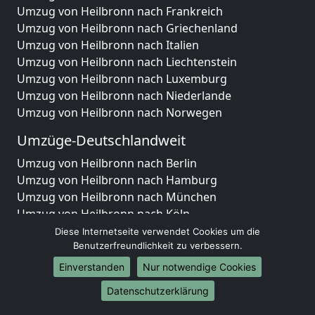
Umzug von Heilbronn nach Frankreich
Umzug von Heilbronn nach Griechenland
Umzug von Heilbronn nach Italien
Umzug von Heilbronn nach Liechtenstein
Umzug von Heilbronn nach Luxemburg
Umzug von Heilbronn nach Niederlande
Umzug von Heilbronn nach Norwegen
Umzüge-Deutschlandweit
Umzug von Heilbronn nach Berlin
Umzug von Heilbronn nach Hamburg
Umzug von Heilbronn nach München
Umzug von Heilbronn nach Köln
Umzug von Heilbronn nach Frankfurt am Main
Diese Internetseite verwendet Cookies um die
Umzug von Heilbronn nach Stuttgart
Benutzerfreundlichkeit zu verbessern.
Umzug von Heilbronn nach Düsseldorf
Einverstanden
Nur notwendige Cookies
Umzug von Heilbronn nach Leipzig
Datenschutzerklärung
Umzug von Heilbronn nach Dortmund
Umzug von Heilbronn nach Essen