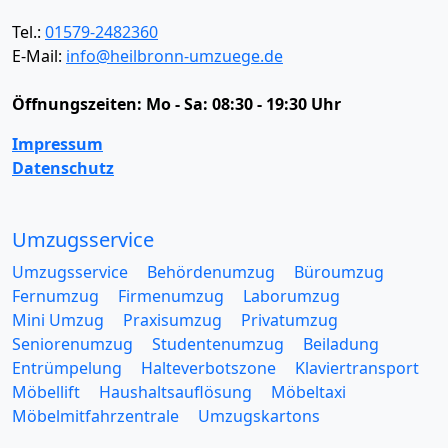
Tel.:
01579-2482360
E-Mail:
info@heilbronn-umzuege.de
Öffnungszeiten:
Mo - Sa: 08:30 - 19:30 Uhr
Impressum
Datenschutz
Umzugsservice
Umzugsservice
Behördenumzug
Büroumzug
Fernumzug
Firmenumzug
Laborumzug
Mini Umzug
Praxisumzug
Privatumzug
Seniorenumzug
Studentenumzug
Beiladung
Entrümpelung
Halteverbotszone
Klaviertransport
Möbellift
Haushaltsauflösung
Möbeltaxi
Möbelmitfahrzentrale
Umzugskartons