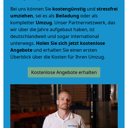
Bei uns können Sie
kostengünstig
und
stressfrei
umziehen
, sei es als
Beiladung
oder als
kompletter
Umzug
. Unser Partnernetzwerk, das
wir über die Jahre aufgebaut haben, ist
deutschlandweit und sogar international
unterwegs.
Holen Sie sich jetzt kostenlose
Angebote
und erhalten Sie einen ersten
Überblick über die Kosten für Ihren Umzug.
Kostenlose Angebote erhalten