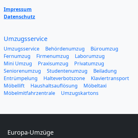
Impressum
Datenschutz
Umzugsservice
Umzugsservice
Behördenumzug
Büroumzug
Fernumzug
Firmenumzug
Laborumzug
Mini Umzug
Praxisumzug
Privatumzug
Seniorenumzug
Studentenumzug
Beiladung
Entrümpelung
Halteverbotszone
Klaviertransport
Möbellift
Haushaltsauflösung
Möbeltaxi
Möbelmitfahrzentrale
Umzugskartons
Europa-Umzüge