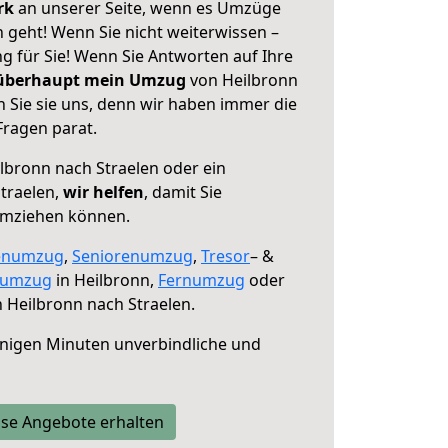
erk
an unserer Seite, wenn es Umzüge
 geht! Wenn Sie nicht weiterwissen –
ng für Sie! Wenn Sie Antworten auf Ihre
 überhaupt mein Umzug
von Heilbronn
 Sie sie uns, denn wir haben immer die
Fragen parat.
lbronn nach Straelen oder ein
traelen,
wir helfen
, damit Sie
umziehen können.
enumzug
,
Seniorenumzug
,
Tresor
– &
numzug
in Heilbronn,
Fernumzug
oder
 Heilbronn nach Straelen.
nigen Minuten unverbindliche und
se Angebote erhalten