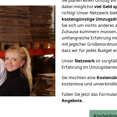
Sie planen einen Umzug vo
dabei möglichst
viel Geld 
richtig! Unser Netzwerk bi
kostengünstige Umzugsdi
Sie sich um nichts anderes 
Zuhause kümmern müssen. W
umfangreiche Erfahrung mi
mit jeglicher Größenordnun
dass wir für jedes Budget 
Unser
Netzwerk
ist sorgfäl
Erfahrung im Umzugsberei
Sie möchten eine
Kostenüb
kostenlose und unverbindli
Füllen Sie jetzt das Formula
Angebote.
Kostenlos