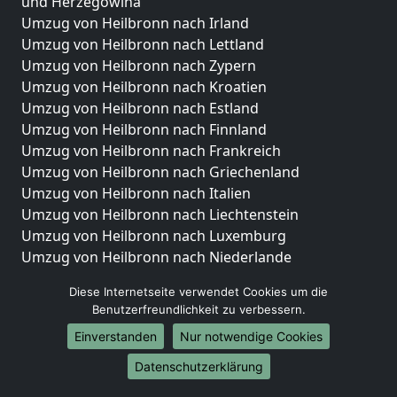
und Herzegowina
Umzug von Heilbronn nach Irland
Umzug von Heilbronn nach Lettland
Umzug von Heilbronn nach Zypern
Umzug von Heilbronn nach Kroatien
Umzug von Heilbronn nach Estland
Umzug von Heilbronn nach Finnland
Umzug von Heilbronn nach Frankreich
Umzug von Heilbronn nach Griechenland
Umzug von Heilbronn nach Italien
Umzug von Heilbronn nach Liechtenstein
Umzug von Heilbronn nach Luxemburg
Umzug von Heilbronn nach Niederlande
Umzug von Heilbronn nach Norwegen
Diese Internetseite verwendet Cookies um die
Umzüge-Deutschlandweit
Benutzerfreundlichkeit zu verbessern.
Einverstanden
Nur notwendige Cookies
Umzug von Heilbronn nach Berlin
Umzug von Heilbronn nach Hamburg
Datenschutzerklärung
Umzug von Heilbronn nach München