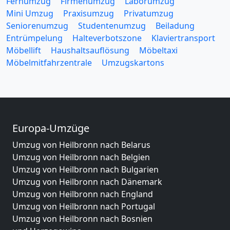
Fernumzug
Firmenumzug
Laborumzug
Mini Umzug
Praxisumzug
Privatumzug
Seniorenumzug
Studentenumzug
Beiladung
Entrümpelung
Halteverbotszone
Klaviertransport
Möbellift
Haushaltsauflösung
Möbeltaxi
Möbelmitfahrzentrale
Umzugskartons
Europa-Umzüge
Umzug von Heilbronn nach Belarus
Umzug von Heilbronn nach Belgien
Umzug von Heilbronn nach Bulgarien
Umzug von Heilbronn nach Dänemark
Umzug von Heilbronn nach England
Umzug von Heilbronn nach Portugal
Umzug von Heilbronn nach Bosnien