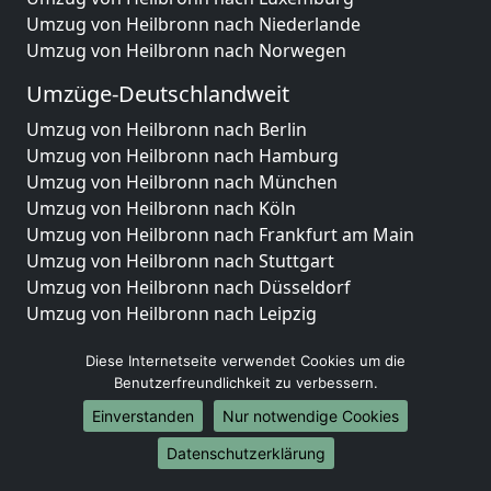
Umzug von Heilbronn nach Niederlande
Umzug von Heilbronn nach Norwegen
Umzüge-Deutschlandweit
Umzug von Heilbronn nach Berlin
Umzug von Heilbronn nach Hamburg
Umzug von Heilbronn nach München
Umzug von Heilbronn nach Köln
Umzug von Heilbronn nach Frankfurt am Main
Umzug von Heilbronn nach Stuttgart
Umzug von Heilbronn nach Düsseldorf
Umzug von Heilbronn nach Leipzig
Umzug von Heilbronn nach Dortmund
Diese Internetseite verwendet Cookies um die
Umzug von Heilbronn nach Essen
Benutzerfreundlichkeit zu verbessern.
Umzug von Heilbronn nach Bremen
Umzug von Heilbronn nach Dresden
Einverstanden
Nur notwendige Cookies
Umzug von Heilbronn nach Hannover
Datenschutzerklärung
Umzug von Heilbronn nach Nürnberg