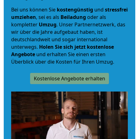
Bei uns können Sie
kostengünstig
und
stressfrei
umziehen
, sei es als
Beiladung
oder als
kompletter
Umzug
. Unser Partnernetzwerk, das
wir über die Jahre aufgebaut haben, ist
deutschlandweit und sogar international
unterwegs.
Holen Sie sich jetzt kostenlose
Angebote
und erhalten Sie einen ersten
Überblick über die Kosten für Ihren Umzug.
Kostenlose Angebote erhalten