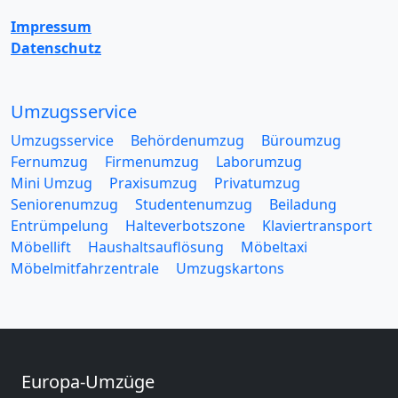
Impressum
Datenschutz
Umzugsservice
Umzugsservice
Behördenumzug
Büroumzug
Fernumzug
Firmenumzug
Laborumzug
Mini Umzug
Praxisumzug
Privatumzug
Seniorenumzug
Studentenumzug
Beiladung
Entrümpelung
Halteverbotszone
Klaviertransport
Möbellift
Haushaltsauflösung
Möbeltaxi
Möbelmitfahrzentrale
Umzugskartons
Europa-Umzüge