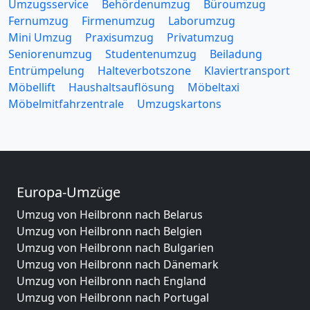
Umzugsservice
Behördenumzug
Büroumzug
Fernumzug
Firmenumzug
Laborumzug
Mini Umzug
Praxisumzug
Privatumzug
Seniorenumzug
Studentenumzug
Beiladung
Entrümpelung
Halteverbotszone
Klaviertransport
Möbellift
Haushaltsauflösung
Möbeltaxi
Möbelmitfahrzentrale
Umzugskartons
Europa-Umzüge
Umzug von Heilbronn nach Belarus
Umzug von Heilbronn nach Belgien
Umzug von Heilbronn nach Bulgarien
Umzug von Heilbronn nach Dänemark
Umzug von Heilbronn nach England
Umzug von Heilbronn nach Portugal