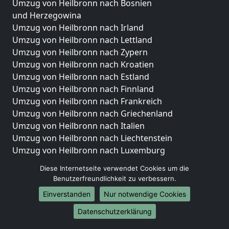
Umzug von Heilbronn nach Bosnien
und Herzegowina
Umzug von Heilbronn nach Irland
Umzug von Heilbronn nach Lettland
Umzug von Heilbronn nach Zypern
Umzug von Heilbronn nach Kroatien
Umzug von Heilbronn nach Estland
Umzug von Heilbronn nach Finnland
Umzug von Heilbronn nach Frankreich
Umzug von Heilbronn nach Griechenland
Umzug von Heilbronn nach Italien
Umzug von Heilbronn nach Liechtenstein
Umzug von Heilbronn nach Luxemburg
Umzug von Heilbronn nach Niederlande
Diese Internetseite verwendet Cookies um die
Umzug von Heilbronn nach Norwegen
Benutzerfreundlichkeit zu verbessern.
Umzüge-Deutschlandweit
Einverstanden
Nur notwendige Cookies
Umzug von Heilbronn nach Berlin
Datenschutzerklärung
Umzug von Heilbronn nach Hamburg