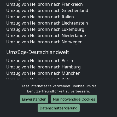
Umzug von Heilbronn nach Frankreich
Umzug von Heilbronn nach Griechenland
Umzug von Heilbronn nach Italien
Umzug von Heilbronn nach Liechtenstein
Umzug von Heilbronn nach Luxemburg
Umzug von Heilbronn nach Niederlande
Umzug von Heilbronn nach Norwegen
Umzüge-Deutschlandweit
Umzug von Heilbronn nach Berlin
Umzug von Heilbronn nach Hamburg
Umzug von Heilbronn nach München
Umzug von Heilbronn nach Köln
Umzug von Heilbronn nach Frankfurt am Main
Diese Internetseite verwendet Cookies um die
Umzug von Heilbronn nach Stuttgart
Benutzerfreundlichkeit zu verbessern.
Umzug von Heilbronn nach Düsseldorf
Einverstanden
Nur notwendige Cookies
Umzug von Heilbronn nach Leipzig
Datenschutzerklärung
Umzug von Heilbronn nach Dortmund
Umzug von Heilbronn nach Essen