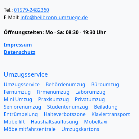
Tel.:
01579-2482360
E-Mail:
info@heilbronn-umzuege.de
Öffnungszeiten:
Mo - Sa: 08:30 - 19:30 Uhr
Impressum
Datenschutz
Umzugsservice
Umzugsservice
Behördenumzug
Büroumzug
Fernumzug
Firmenumzug
Laborumzug
Mini Umzug
Praxisumzug
Privatumzug
Seniorenumzug
Studentenumzug
Beiladung
Entrümpelung
Halteverbotszone
Klaviertransport
Möbellift
Haushaltsauflösung
Möbeltaxi
Möbelmitfahrzentrale
Umzugskartons