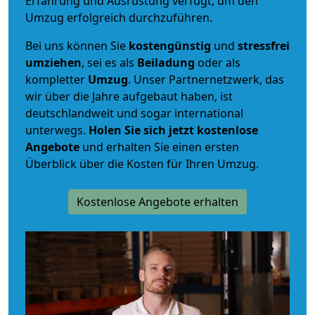
Erfahrung und Ausrüstung verfügt, um den
Umzug erfolgreich durchzuführen.
Bei uns können Sie
kostengünstig
und
stressfrei
umziehen
, sei es als
Beiladung
oder als
kompletter
Umzug
. Unser Partnernetzwerk, das
wir über die Jahre aufgebaut haben, ist
deutschlandweit und sogar international
unterwegs.
Holen Sie sich jetzt kostenlose
Angebote
und erhalten Sie einen ersten
Überblick über die Kosten für Ihren Umzug.
Kostenlose Angebote erhalten