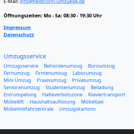
E-Mail:
info@heilbronn-umzuege.de
Öffnungszeiten:
Mo - Sa: 08:30 - 19:30 Uhr
Impressum
Datenschutz
Umzugsservice
Umzugsservice
Behördenumzug
Büroumzug
Fernumzug
Firmenumzug
Laborumzug
Mini Umzug
Praxisumzug
Privatumzug
Seniorenumzug
Studentenumzug
Beiladung
Entrümpelung
Halteverbotszone
Klaviertransport
Möbellift
Haushaltsauflösung
Möbeltaxi
Möbelmitfahrzentrale
Umzugskartons