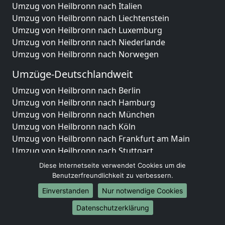
Umzug von Heilbronn nach Italien
Umzug von Heilbronn nach Liechtenstein
Umzug von Heilbronn nach Luxemburg
Umzug von Heilbronn nach Niederlande
Umzug von Heilbronn nach Norwegen
Umzüge-Deutschlandweit
Umzug von Heilbronn nach Berlin
Umzug von Heilbronn nach Hamburg
Umzug von Heilbronn nach München
Umzug von Heilbronn nach Köln
Umzug von Heilbronn nach Frankfurt am Main
Umzug von Heilbronn nach Stuttgart
Umzug von Heilbronn nach Düsseldorf
Diese Internetseite verwendet Cookies um die
Umzug von Heilbronn nach Leipzig
Benutzerfreundlichkeit zu verbessern.
Umzug von Heilbronn nach Dortmund
Einverstanden
Nur notwendige Cookies
Umzug von Heilbronn nach Essen
Datenschutzerklärung
Umzug von Heilbronn nach Bremen
Umzug von Heilbronn nach Dresden