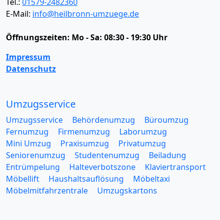
Tel.:
01579-2482360
E-Mail:
info@heilbronn-umzuege.de
Öffnungszeiten:
Mo - Sa: 08:30 - 19:30 Uhr
Impressum
Datenschutz
Umzugsservice
Umzugsservice
Behördenumzug
Büroumzug
Fernumzug
Firmenumzug
Laborumzug
Mini Umzug
Praxisumzug
Privatumzug
Seniorenumzug
Studentenumzug
Beiladung
Entrümpelung
Halteverbotszone
Klaviertransport
Möbellift
Haushaltsauflösung
Möbeltaxi
Möbelmitfahrzentrale
Umzugskartons