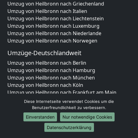
Umzug von Heilbronn nach Griechenland
Umzug von Heilbronn nach Italien
Umzug von Heilbronn nach Liechtenstein
Umzug von Heilbronn nach Luxemburg
Umzug von Heilbronn nach Niederlande
Umzug von Heilbronn nach Norwegen
Umzüge-Deutschlandweit
Umzug von Heilbronn nach Berlin
Umzug von Heilbronn nach Hamburg
Umzug von Heilbronn nach München
Umzug von Heilbronn nach Köln
Umzug von Heilbronn nach Frankfurt am Main
Umzug von Heilbronn nach Stuttgart
Diese Internetseite verwendet Cookies um die
Umzug von Heilbronn nach Düsseldorf
Benutzerfreundlichkeit zu verbessern.
Umzug von Heilbronn nach Leipzig
Einverstanden
Nur notwendige Cookies
Umzug von Heilbronn nach Dortmund
Datenschutzerklärung
Umzug von Heilbronn nach Essen
Umzug von Heilbronn nach Bremen