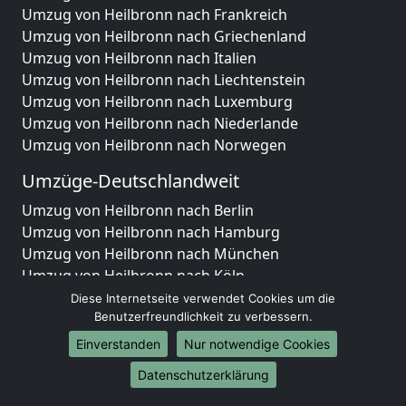
Umzug von Heilbronn nach Frankreich
Umzug von Heilbronn nach Griechenland
Umzug von Heilbronn nach Italien
Umzug von Heilbronn nach Liechtenstein
Umzug von Heilbronn nach Luxemburg
Umzug von Heilbronn nach Niederlande
Umzug von Heilbronn nach Norwegen
Umzüge-Deutschlandweit
Umzug von Heilbronn nach Berlin
Umzug von Heilbronn nach Hamburg
Umzug von Heilbronn nach München
Umzug von Heilbronn nach Köln
Umzug von Heilbronn nach Frankfurt am Main
Diese Internetseite verwendet Cookies um die
Umzug von Heilbronn nach Stuttgart
Benutzerfreundlichkeit zu verbessern.
Umzug von Heilbronn nach Düsseldorf
Einverstanden
Nur notwendige Cookies
Umzug von Heilbronn nach Leipzig
Datenschutzerklärung
Umzug von Heilbronn nach Dortmund
Umzug von Heilbronn nach Essen