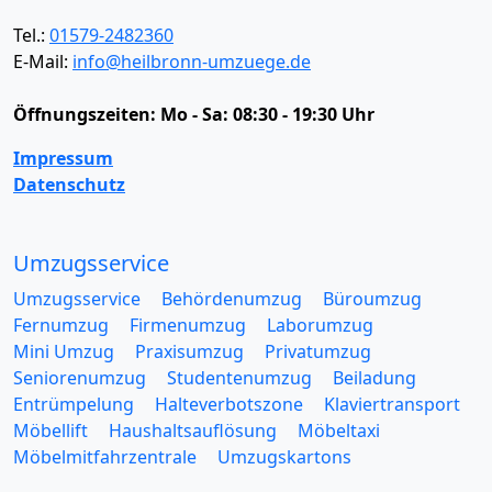
Tel.:
01579-2482360
E-Mail:
info@heilbronn-umzuege.de
Öffnungszeiten:
Mo - Sa: 08:30 - 19:30 Uhr
Impressum
Datenschutz
Umzugsservice
Umzugsservice
Behördenumzug
Büroumzug
Fernumzug
Firmenumzug
Laborumzug
Mini Umzug
Praxisumzug
Privatumzug
Seniorenumzug
Studentenumzug
Beiladung
Entrümpelung
Halteverbotszone
Klaviertransport
Möbellift
Haushaltsauflösung
Möbeltaxi
Möbelmitfahrzentrale
Umzugskartons