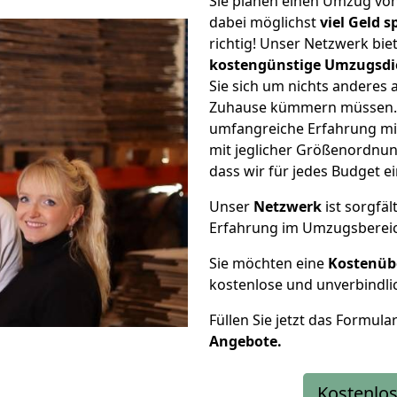
Sie planen einen Umzug v
dabei möglichst
viel Geld 
richtig! Unser Netzwerk bi
kostengünstige Umzugsdi
Sie sich um nichts anderes 
Zuhause kümmern müssen. W
umfangreiche Erfahrung m
mit jeglicher Größenordnun
dass wir für jedes Budget 
Unser
Netzwerk
ist sorgfäl
Erfahrung im Umzugsberei
Sie möchten eine
Kostenüb
kostenlose und unverbindli
Füllen Sie jetzt das Formula
Angebote.
Kostenlos