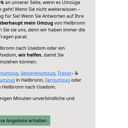
erk
an unserer Seite, wenn es Umzüge
geht! Wenn Sie nicht weiterwissen –
ng für Sie! Wenn Sie Antworten auf Ihre
 überhaupt mein Umzug
von Heilbronn
Sie sie uns, denn wir haben immer die
Fragen parat.
lbronn nach Usedom oder ein
 Usedom,
wir helfen
, damit Sie
umziehen können.
enumzug
,
Seniorenumzug
,
Tresor
– &
numzug
in Heilbronn,
Fernumzug
oder
 Heilbronn nach Usedom.
nigen Minuten unverbindliche und
se Angebote erhalten