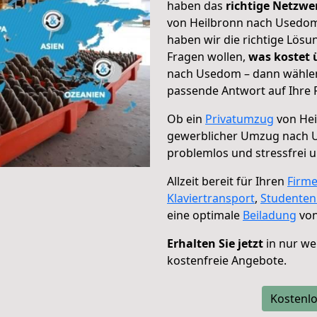
haben das
richtige Netzw
von Heilbronn nach Usedom 
haben wir die richtige Lösu
Fragen wollen,
was kostet
nach Usedom – dann wählen 
passende Antwort auf Ihre 
Ob ein
Privatumzug
von Hei
gewerblicher Umzug nach
problemlos und stressfrei 
Allzeit bereit für Ihren
Firm
Klaviertransport
,
Studente
eine optimale
Beiladung
von
Erhalten Sie jetzt
in nur we
kostenfreie Angebote.
Kostenlo