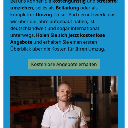
Bei uns können Sie
kostengünstig
und
stressfrei
umziehen
, sei es als
Beiladung
oder als
kompletter
Umzug
. Unser Partnernetzwerk, das
wir über die Jahre aufgebaut haben, ist
deutschlandweit und sogar international
unterwegs.
Holen Sie sich jetzt kostenlose
Angebote
und erhalten Sie einen ersten
Überblick über die Kosten für Ihren Umzug.
Kostenlose Angebote erhalten