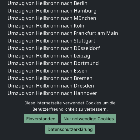
Umzug von Heilbronn nach Berlin
Umzug von Heilbronn nach Hamburg
Umzug von Heilbronn nach München
Umzug von Heilbronn nach Köln
Umzug von Heilbronn nach Frankfurt am Main
Umzug von Heilbronn nach Stuttgart
Umzug von Heilbronn nach Düsseldorf
Umzug von Heilbronn nach Leipzig
Umzug von Heilbronn nach Dortmund
Umzug von Heilbronn nach Essen
Umzug von Heilbronn nach Bremen
Umzug von Heilbronn nach Dresden
Umzug von Heilbronn nach Hannover
Umzug von Heilbronn nach Nürnberg
Diese Internetseite verwendet Cookies um die
Umzug von Heilbronn nach Duisburg
Benutzerfreundlichkeit zu verbessern.
Umzug von Heilbronn nach Bochum
Einverstanden
Nur notwendige Cookies
Umzug von Heilbronn nach Wuppertal
Datenschutzerklärung
Umzug von Heilbronn nach Bielefeld
Umzug von Heilbronn nach Bonn