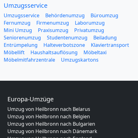
Umzugsservice
Umzugsservice
Behördenumzug
Büroumzug
Fernumzug
Firmenumzug
Laborumzug
Mini Umzug
Praxisumzug
Privatumzug
Seniorenumzug
Studentenumzug
Beiladung
Entrümpelung
Halteverbotszone
Klaviertransport
Möbellift
Haushaltsauflösung
Möbeltaxi
Möbelmitfahrzentrale
Umzugskartons
Europa-Umzüge
Umzug von Heilbronn nach Belarus
Umzug von Heilbronn nach Belgien
Umzug von Heilbronn nach Bulgarien
Umzug von Heilbronn nach Dänemark