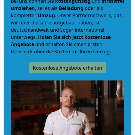
Bei uns können Sie
kostengünstig
und
stressfrei
umziehen
, sei es als
Beiladung
oder als
kompletter
Umzug
. Unser Partnernetzwerk, das
wir über die Jahre aufgebaut haben, ist
deutschlandweit und sogar international
unterwegs.
Holen Sie sich jetzt kostenlose
Angebote
und erhalten Sie einen ersten
Überblick über die Kosten für Ihren Umzug.
Kostenlose Angebote erhalten