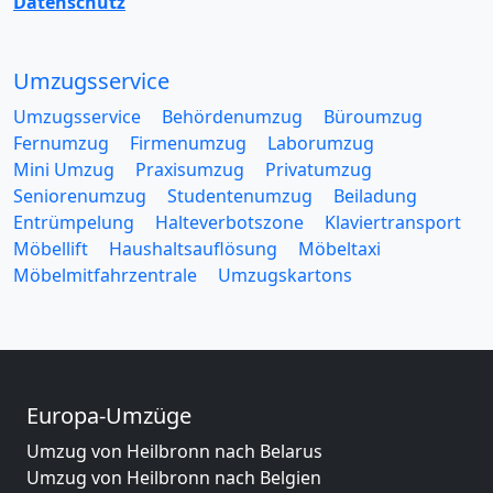
Datenschutz
Umzugsservice
Umzugsservice
Behördenumzug
Büroumzug
Fernumzug
Firmenumzug
Laborumzug
Mini Umzug
Praxisumzug
Privatumzug
Seniorenumzug
Studentenumzug
Beiladung
Entrümpelung
Halteverbotszone
Klaviertransport
Möbellift
Haushaltsauflösung
Möbeltaxi
Möbelmitfahrzentrale
Umzugskartons
Europa-Umzüge
Umzug von Heilbronn nach Belarus
Umzug von Heilbronn nach Belgien