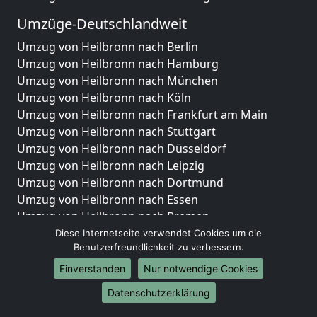
Umzüge-Deutschlandweit
Umzug von Heilbronn nach Berlin
Umzug von Heilbronn nach Hamburg
Umzug von Heilbronn nach München
Umzug von Heilbronn nach Köln
Umzug von Heilbronn nach Frankfurt am Main
Umzug von Heilbronn nach Stuttgart
Umzug von Heilbronn nach Düsseldorf
Umzug von Heilbronn nach Leipzig
Umzug von Heilbronn nach Dortmund
Umzug von Heilbronn nach Essen
Umzug von Heilbronn nach Bremen
Umzug von Heilbronn nach Dresden
Diese Internetseite verwendet Cookies um die
Benutzerfreundlichkeit zu verbessern.
Umzug von Heilbronn nach Hannover
Umzug von Heilbronn nach Nürnberg
Einverstanden
Nur notwendige Cookies
Umzug von Heilbronn nach Duisburg
Datenschutzerklärung
Umzug von Heilbronn nach Bochum