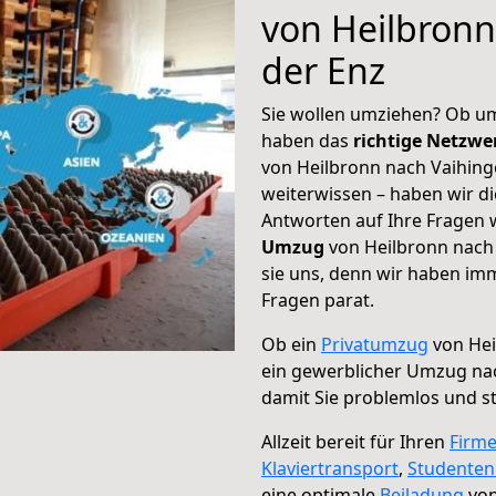
von Heilbronn
der Enz
Sie wollen umziehen? Ob um
haben das
richtige Netzw
von Heilbronn nach Vaihing
weiterwissen – haben wir di
Antworten auf Ihre Fragen 
Umzug
von Heilbronn nach 
sie uns, denn wir haben im
Fragen parat.
Ob ein
Privatumzug
von Hei
ein gewerblicher Umzug nac
damit Sie problemlos und s
Allzeit bereit für Ihren
Firm
Klaviertransport
,
Studente
eine optimale
Beiladung
von