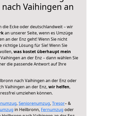
 nach Vaihingen an
 die Ecke oder deutschlandweit – wir
erk
an unserer Seite, wenn es Umzüge
en an der Enz geht! Wenn Sie nicht
e richtige Lösung für Sie! Wenn Sie
wollen,
was kostet überhaupt mein
Vaihingen an der Enz – dann wählen Sie
mer die passende Antwort auf Ihre
lbronn nach Vaihingen an der Enz oder
h Vaihingen an der Enz,
wir helfen
,
tressfrei umziehen können.
enumzug
,
Seniorenumzug
,
Tresor
– &
numzug
in Heilbronn,
Fernumzug
oder
 Heilbronn nach Vaihingen an der Enz.