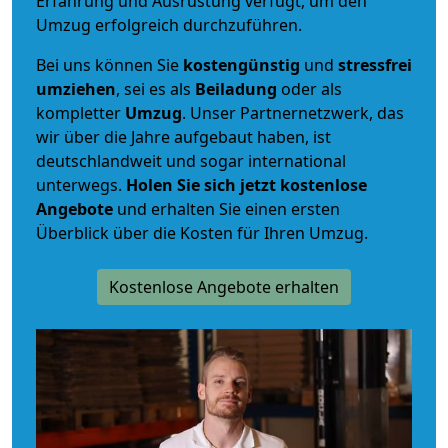
Erfahrung und Ausrüstung verfügt, um den
Umzug erfolgreich durchzuführen.
Bei uns können Sie
kostengünstig
und
stressfrei
umziehen
, sei es als
Beiladung
oder als
kompletter
Umzug
. Unser Partnernetzwerk, das
wir über die Jahre aufgebaut haben, ist
deutschlandweit und sogar international
unterwegs.
Holen Sie sich jetzt kostenlose
Angebote
und erhalten Sie einen ersten
Überblick über die Kosten für Ihren Umzug.
Kostenlose Angebote erhalten