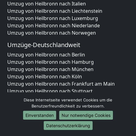
Umzug von Heilbronn nach Italien
Umzug von Heilbronn nach Liechtenstein
Umzug von Heilbronn nach Luxemburg
Umzug von Heilbronn nach Niederlande
Umzug von Heilbronn nach Norwegen
Umzüge-Deutschlandweit
Umzug von Heilbronn nach Berlin
Umzug von Heilbronn nach Hamburg
Umzug von Heilbronn nach München
Umzug von Heilbronn nach Köln
Umzug von Heilbronn nach Frankfurt am Main
Umzug von Heilbronn nach Stuttgart
Umzug von Heilbronn nach Düsseldorf
Diese Internetseite verwendet Cookies um die
Umzug von Heilbronn nach Leipzig
Benutzerfreundlichkeit zu verbessern.
Umzug von Heilbronn nach Dortmund
Einverstanden
Nur notwendige Cookies
Umzug von Heilbronn nach Essen
Datenschutzerklärung
Umzug von Heilbronn nach Bremen
Umzug von Heilbronn nach Dresden