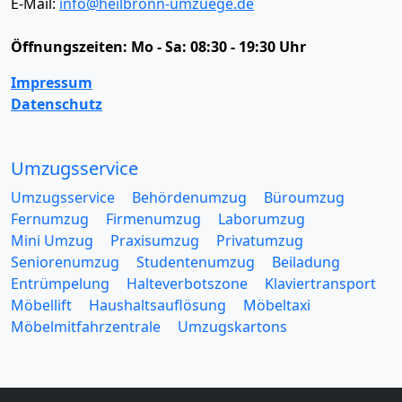
E-Mail:
info@heilbronn-umzuege.de
Öffnungszeiten:
Mo - Sa: 08:30 - 19:30 Uhr
Impressum
Datenschutz
Umzugsservice
Umzugsservice
Behördenumzug
Büroumzug
Fernumzug
Firmenumzug
Laborumzug
Mini Umzug
Praxisumzug
Privatumzug
Seniorenumzug
Studentenumzug
Beiladung
Entrümpelung
Halteverbotszone
Klaviertransport
Möbellift
Haushaltsauflösung
Möbeltaxi
Möbelmitfahrzentrale
Umzugskartons