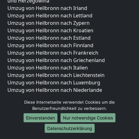
und Herzegowina
Umzug von Heilbronn nach Irland
Umzug von Heilbronn nach Lettland
Umzug von Heilbronn nach Zypern
Umzug von Heilbronn nach Kroatien
Umzug von Heilbronn nach Estland
Umzug von Heilbronn nach Finnland
Umzug von Heilbronn nach Frankreich
Umzug von Heilbronn nach Griechenland
Umzug von Heilbronn nach Italien
Umzug von Heilbronn nach Liechtenstein
Umzug von Heilbronn nach Luxemburg
Umzug von Heilbronn nach Niederlande
Umzug von Heilbronn nach Norwegen
Diese Internetseite verwendet Cookies um die
Umzüge-Deutschlandweit
Benutzerfreundlichkeit zu verbessern.
Einverstanden
Nur notwendige Cookies
Umzug von Heilbronn nach Berlin
Umzug von Heilbronn nach Hamburg
Datenschutzerklärung
Umzug von Heilbronn nach München