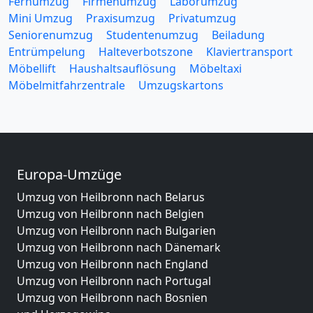
Fernumzug
Firmenumzug
Laborumzug
Mini Umzug
Praxisumzug
Privatumzug
Seniorenumzug
Studentenumzug
Beiladung
Entrümpelung
Halteverbotszone
Klaviertransport
Möbellift
Haushaltsauflösung
Möbeltaxi
Möbelmitfahrzentrale
Umzugskartons
Europa-Umzüge
Umzug von Heilbronn nach Belarus
Umzug von Heilbronn nach Belgien
Umzug von Heilbronn nach Bulgarien
Umzug von Heilbronn nach Dänemark
Umzug von Heilbronn nach England
Umzug von Heilbronn nach Portugal
Umzug von Heilbronn nach Bosnien