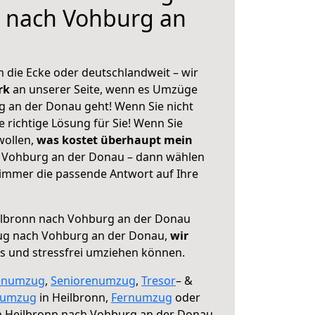
n nach Vohburg an
 die Ecke oder deutschlandweit – wir
erk
an unserer Seite, wenn es Umzüge
 an der Donau geht! Wenn Sie nicht
e richtige Lösung für Sie! Wenn Sie
wollen,
was kostet überhaupt mein
 Vohburg an der Donau – dann wählen
 immer die passende Antwort auf Ihre
lbronn nach Vohburg an der Donau
ug nach Vohburg an der Donau,
wir
os und stressfrei umziehen können.
enumzug
,
Seniorenumzug
,
Tresor
– &
numzug
in Heilbronn,
Fernumzug
oder
 Heilbronn nach Vohburg an der Donau.