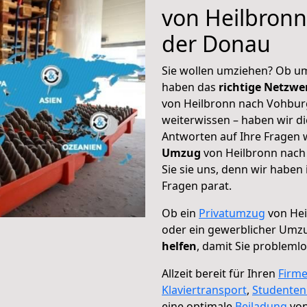
von Heilbron
der Donau
Sie wollen umziehen? Ob um
haben das
richtige Netzw
von Heilbronn nach Vohburg
weiterwissen – haben wir di
Antworten auf Ihre Fragen 
Umzug
von Heilbronn nach
Sie sie uns, denn wir haben
Fragen parat.
Ob ein
Privatumzug
von Hei
oder ein gewerblicher Umz
helfen
, damit Sie probleml
Allzeit bereit für Ihren
Firm
Klaviertransport
,
Studente
eine optimale
Beiladung
von