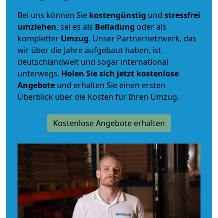
Bei uns können Sie
kostengünstig
und
stressfrei
umziehen
, sei es als
Beiladung
oder als
kompletter
Umzug
. Unser Partnernetzwerk, das
wir über die Jahre aufgebaut haben, ist
deutschlandweit und sogar international
unterwegs.
Holen Sie sich jetzt kostenlose
Angebote
und erhalten Sie einen ersten
Überblick über die Kosten für Ihren Umzug.
Kostenlose Angebote erhalten