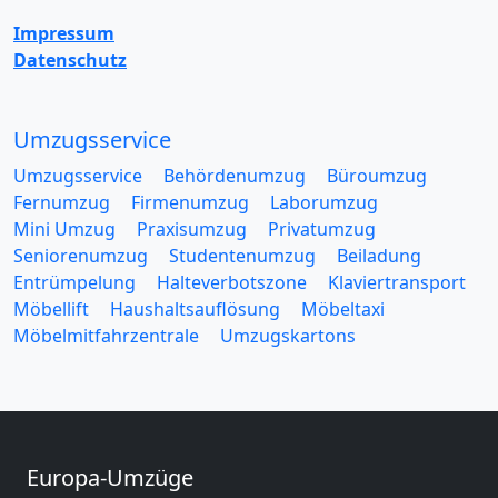
Impressum
Datenschutz
Umzugsservice
Umzugsservice
Behördenumzug
Büroumzug
Fernumzug
Firmenumzug
Laborumzug
Mini Umzug
Praxisumzug
Privatumzug
Seniorenumzug
Studentenumzug
Beiladung
Entrümpelung
Halteverbotszone
Klaviertransport
Möbellift
Haushaltsauflösung
Möbeltaxi
Möbelmitfahrzentrale
Umzugskartons
Europa-Umzüge