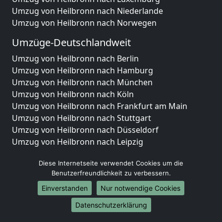
Umzug von Heilbronn nach Niederlande
Umzug von Heilbronn nach Norwegen
Umzüge-Deutschlandweit
Umzug von Heilbronn nach Berlin
Umzug von Heilbronn nach Hamburg
Umzug von Heilbronn nach München
Umzug von Heilbronn nach Köln
Umzug von Heilbronn nach Frankfurt am Main
Umzug von Heilbronn nach Stuttgart
Umzug von Heilbronn nach Düsseldorf
Umzug von Heilbronn nach Leipzig
Umzug von Heilbronn nach Dortmund
Diese Internetseite verwendet Cookies um die
Umzug von Heilbronn nach Essen
Benutzerfreundlichkeit zu verbessern.
Umzug von Heilbronn nach Bremen
Umzug von Heilbronn nach Dresden
Einverstanden
Nur notwendige Cookies
Umzug von Heilbronn nach Hannover
Datenschutzerklärung
Umzug von Heilbronn nach Nürnberg