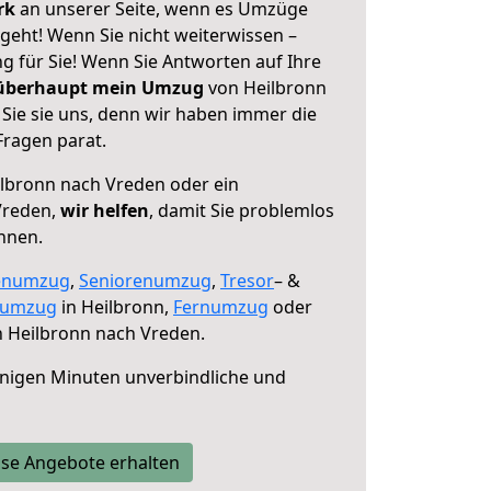
erk
an unserer Seite, wenn es Umzüge
geht! Wenn Sie nicht weiterwissen –
ng für Sie! Wenn Sie Antworten auf Ihre
 überhaupt mein Umzug
von Heilbronn
Sie sie uns, denn wir haben immer die
Fragen parat.
lbronn nach Vreden oder ein
Vreden,
wir helfen
, damit Sie problemlos
nnen.
enumzug
,
Seniorenumzug
,
Tresor
– &
numzug
in Heilbronn,
Fernumzug
oder
 Heilbronn nach Vreden.
nigen Minuten unverbindliche und
se Angebote erhalten