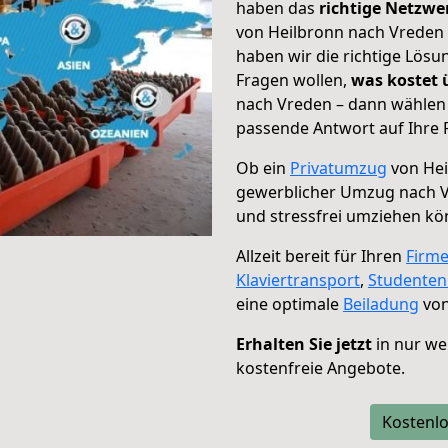
haben das
richtige Netzw
von Heilbronn nach Vreden 
haben wir die richtige Lösu
Fragen wollen,
was kostet
nach Vreden – dann wählen 
passende Antwort auf Ihre 
Ob ein
Privatumzug
von Hei
gewerblicher Umzug nach 
und stressfrei umziehen kö
Allzeit bereit für Ihren
Firm
Klaviertransport
,
Studente
eine optimale
Beiladung
von
Erhalten Sie jetzt
in nur we
kostenfreie Angebote.
Kostenlo