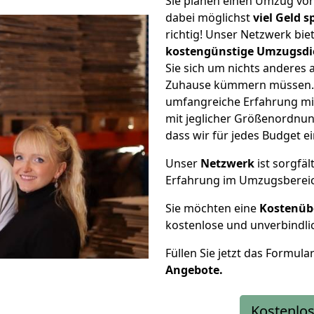
Sie planen einen Umzug vo
dabei möglichst
viel Geld 
richtig! Unser Netzwerk bi
kostengünstige Umzugsdi
Sie sich um nichts anderes 
Zuhause kümmern müssen. W
umfangreiche Erfahrung mi
mit jeglicher Größenordnun
dass wir für jedes Budget 
Unser
Netzwerk
ist sorgfäl
Erfahrung im Umzugsberei
Sie möchten eine
Kostenüb
kostenlose und unverbindli
Füllen Sie jetzt das Formula
Angebote.
Kostenlos