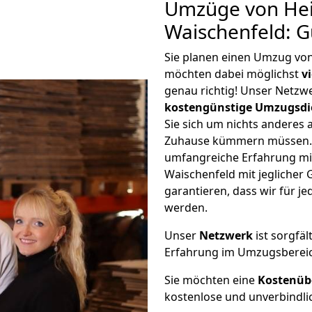
Umzüge von Hei
Waischenfeld: 
Sie planen einen Umzug vo
möchten dabei möglichst
v
genau richtig! Unser Netzw
kostengünstige Umzugsdi
Sie sich um nichts anderes 
Zuhause kümmern müssen. W
umfangreiche Erfahrung mi
Waischenfeld mit jegliche
garantieren, dass wir für j
werden.
Unser
Netzwerk
ist sorgfäl
Erfahrung im Umzugsberei
Sie möchten eine
Kostenüb
kostenlose und unverbindli