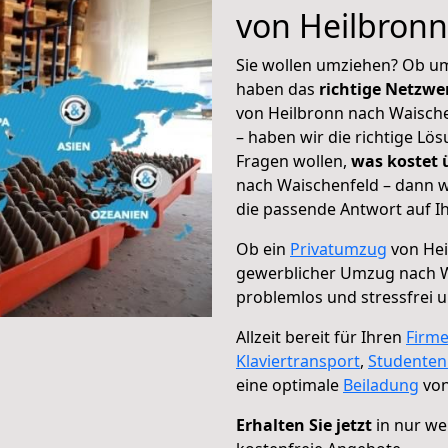
von Heilbronn
Sie wollen umziehen? Ob um
haben das
richtige Netzw
von Heilbronn nach Waische
– haben wir die richtige Lö
Fragen wollen,
was kostet
nach Waischenfeld – dann w
die passende Antwort auf Ih
Ob ein
Privatumzug
von Hei
gewerblicher Umzug nach 
problemlos und stressfrei 
Allzeit bereit für Ihren
Firm
Klaviertransport
,
Studente
eine optimale
Beiladung
von
Erhalten Sie jetzt
in nur we