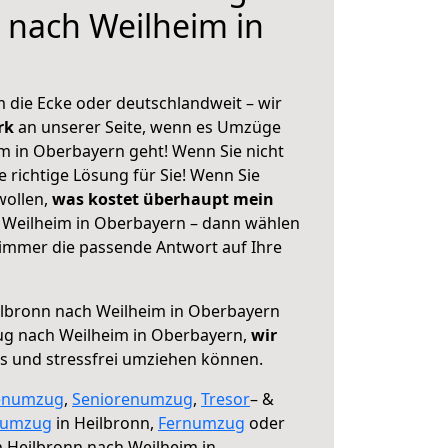
 nach Weilheim in
 die Ecke oder deutschlandweit – wir
erk
an unserer Seite, wenn es Umzüge
m in Oberbayern geht! Wenn Sie nicht
e richtige Lösung für Sie! Wenn Sie
wollen,
was kostet überhaupt mein
 Weilheim in Oberbayern – dann wählen
 immer die passende Antwort auf Ihre
lbronn nach Weilheim in Oberbayern
ug nach Weilheim in Oberbayern,
wir
os und stressfrei umziehen können.
enumzug
,
Seniorenumzug
,
Tresor
– &
numzug
in Heilbronn,
Fernumzug
oder
 Heilbronn nach Weilheim in