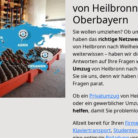
von Heilbronn
Oberbayern
Sie wollen umziehen? Ob um
haben das
richtige Netzw
von Heilbronn nach Weilhei
weiterwissen – haben wir di
Antworten auf Ihre Fragen 
Umzug
von Heilbronn nach
Sie sie uns, denn wir haben
Fragen parat.
Ob ein
Privatumzug
von Hei
oder ein gewerblicher Umz
helfen
, damit Sie probleml
Allzeit bereit für Ihren
Firm
Klaviertransport
,
Studente
eine optimale
Beiladung
von