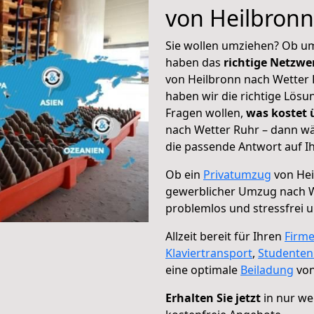
von Heilbronn
Sie wollen umziehen? Ob um
haben das
richtige Netzw
von Heilbronn nach Wetter 
haben wir die richtige Lösu
Fragen wollen,
was kostet
nach Wetter Ruhr – dann wä
die passende Antwort auf Ih
Ob ein
Privatumzug
von Hei
gewerblicher Umzug nach W
problemlos und stressfrei 
Allzeit bereit für Ihren
Firm
Klaviertransport
,
Studente
eine optimale
Beiladung
von
Erhalten Sie jetzt
in nur we