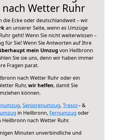
 nach Wetter Ruhr
 die Ecke oder deutschlandweit – wir
erk
an unserer Seite, wenn es Umzüge
Ruhr geht! Wenn Sie nicht weiterwissen –
ng für Sie! Wenn Sie Antworten auf Ihre
 überhaupt mein Umzug
von Heilbronn
hlen Sie sie uns, denn wir haben immer
re Fragen parat.
lbronn nach Wetter Ruhr oder ein
etter Ruhr,
wir helfen
, damit Sie
umziehen können.
enumzug
,
Seniorenumzug
,
Tresor
– &
numzug
in Heilbronn,
Fernumzug
oder
 Heilbronn nach Wetter Ruhr.
nigen Minuten unverbindliche und