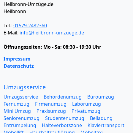
Heilbronn-Umzüge.de
Heilbronn
Tel.:
01579-2482360
E-Mail:
info@heilbronn-umzuege.de
Öffnungszeiten:
Mo - Sa: 08:30 - 19:30 Uhr
Impressum
Datenschutz
Umzugsservice
Umzugsservice
Behördenumzug
Büroumzug
Fernumzug
Firmenumzug
Laborumzug
Mini Umzug
Praxisumzug
Privatumzug
Seniorenumzug
Studentenumzug
Beiladung
Entrümpelung
Halteverbotszone
Klaviertransport
Möbellift
Haushaltsauflösung
Möbeltaxi