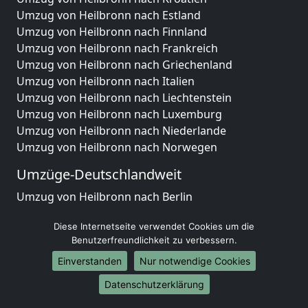
Umzug von Heilbronn nach Estland
Umzug von Heilbronn nach Finnland
Umzug von Heilbronn nach Frankreich
Umzug von Heilbronn nach Griechenland
Umzug von Heilbronn nach Italien
Umzug von Heilbronn nach Liechtenstein
Umzug von Heilbronn nach Luxemburg
Umzug von Heilbronn nach Niederlande
Umzug von Heilbronn nach Norwegen
Umzüge-Deutschlandweit
Umzug von Heilbronn nach Berlin
Umzug von Heilbronn nach Hamburg
Diese Internetseite verwendet Cookies um die
Umzug von Heilbronn nach München
Benutzerfreundlichkeit zu verbessern.
Umzug von Heilbronn nach Köln
Umzug von Heilbronn nach Frankfurt am Main
Einverstanden
Nur notwendige Cookies
Umzug von Heilbronn nach Stuttgart
Datenschutzerklärung
Umzug von Heilbronn nach Düsseldorf