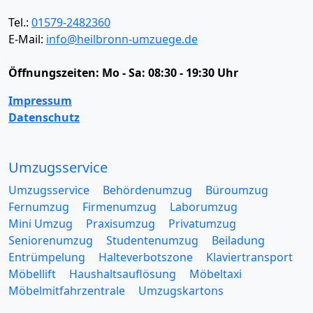
Tel.:
01579-2482360
E-Mail:
info@heilbronn-umzuege.de
Öffnungszeiten:
Mo - Sa: 08:30 - 19:30 Uhr
Impressum
Datenschutz
Umzugsservice
Umzugsservice
Behördenumzug
Büroumzug
Fernumzug
Firmenumzug
Laborumzug
Mini Umzug
Praxisumzug
Privatumzug
Seniorenumzug
Studentenumzug
Beiladung
Entrümpelung
Halteverbotszone
Klaviertransport
Möbellift
Haushaltsauflösung
Möbeltaxi
Möbelmitfahrzentrale
Umzugskartons