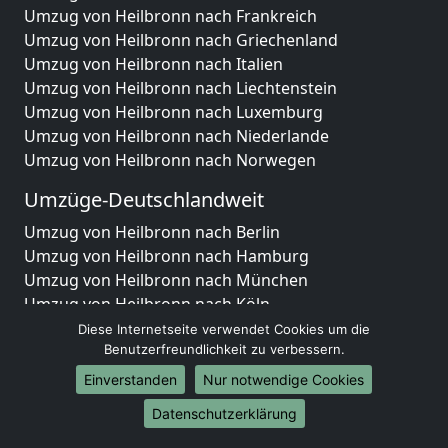
Umzug von Heilbronn nach Frankreich
Umzug von Heilbronn nach Griechenland
Umzug von Heilbronn nach Italien
Umzug von Heilbronn nach Liechtenstein
Umzug von Heilbronn nach Luxemburg
Umzug von Heilbronn nach Niederlande
Umzug von Heilbronn nach Norwegen
Umzüge-Deutschlandweit
Umzug von Heilbronn nach Berlin
Umzug von Heilbronn nach Hamburg
Umzug von Heilbronn nach München
Umzug von Heilbronn nach Köln
Umzug von Heilbronn nach Frankfurt am Main
Diese Internetseite verwendet Cookies um die
Umzug von Heilbronn nach Stuttgart
Benutzerfreundlichkeit zu verbessern.
Umzug von Heilbronn nach Düsseldorf
Einverstanden
Nur notwendige Cookies
Umzug von Heilbronn nach Leipzig
Datenschutzerklärung
Umzug von Heilbronn nach Dortmund
Umzug von Heilbronn nach Essen