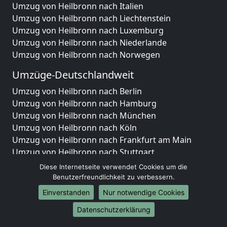
Umzug von Heilbronn nach Italien
Umzug von Heilbronn nach Liechtenstein
Umzug von Heilbronn nach Luxemburg
Umzug von Heilbronn nach Niederlande
Umzug von Heilbronn nach Norwegen
Umzüge-Deutschlandweit
Umzug von Heilbronn nach Berlin
Umzug von Heilbronn nach Hamburg
Umzug von Heilbronn nach München
Umzug von Heilbronn nach Köln
Umzug von Heilbronn nach Frankfurt am Main
Umzug von Heilbronn nach Stuttgart
Umzug von Heilbronn nach Düsseldorf
Diese Internetseite verwendet Cookies um die
Umzug von Heilbronn nach Leipzig
Benutzerfreundlichkeit zu verbessern.
Umzug von Heilbronn nach Dortmund
Einverstanden
Nur notwendige Cookies
Umzug von Heilbronn nach Essen
Datenschutzerklärung
Umzug von Heilbronn nach Bremen
Umzug von Heilbronn nach Dresden