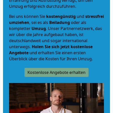
Erfahrung und Ausrüstung verfügt, um den
Umzug erfolgreich durchzuführen.
Bei uns können Sie
kostengünstig
und
stressfrei
umziehen
, sei es als
Beiladung
oder als
kompletter
Umzug
. Unser Partnernetzwerk, das
wir über die Jahre aufgebaut haben, ist
deutschlandweit und sogar international
unterwegs.
Holen Sie sich jetzt kostenlose
Angebote
und erhalten Sie einen ersten
Überblick über die Kosten für Ihren Umzug.
Kostenlose Angebote erhalten