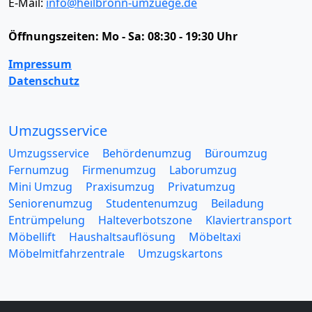
E-Mail:
info@heilbronn-umzuege.de
Öffnungszeiten:
Mo - Sa: 08:30 - 19:30 Uhr
Impressum
Datenschutz
Umzugsservice
Umzugsservice
Behördenumzug
Büroumzug
Fernumzug
Firmenumzug
Laborumzug
Mini Umzug
Praxisumzug
Privatumzug
Seniorenumzug
Studentenumzug
Beiladung
Entrümpelung
Halteverbotszone
Klaviertransport
Möbellift
Haushaltsauflösung
Möbeltaxi
Möbelmitfahrzentrale
Umzugskartons