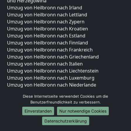
und Herzegowina
Umzug von Heilbronn nach Irland
Umzug von Heilbronn nach Lettland
Umzug von Heilbronn nach Zypern
Umzug von Heilbronn nach Kroatien
Umzug von Heilbronn nach Estland
Umzug von Heilbronn nach Finnland
Umzug von Heilbronn nach Frankreich
Umzug von Heilbronn nach Griechenland
Umzug von Heilbronn nach Italien
Umzug von Heilbronn nach Liechtenstein
Umzug von Heilbronn nach Luxemburg
Umzug von Heilbronn nach Niederlande
Umzug von Heilbronn nach Norwegen
Diese Internetseite verwendet Cookies um die
Umzüge-Deutschlandweit
Benutzerfreundlichkeit zu verbessern.
Einverstanden
Nur notwendige Cookies
Umzug von Heilbronn nach Berlin
Umzug von Heilbronn nach Hamburg
Datenschutzerklärung
Umzug von Heilbronn nach München