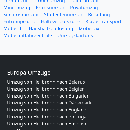
Fernumzug
Firmenumzug
Laborumzug
Mini Umzug
Praxisumzug
Privatumzug
Seniorenumzug
Studentenumzug
Beiladung
Entrümpelung
Halteverbotszone
Klaviertransport
Möbellift
Haushaltsauflösung
Möbeltaxi
Möbelmitfahrzentrale
Umzugskartons
Europa-Umzüge
Umzug von Heilbronn nach Belarus
Umzug von Heilbronn nach Belgien
Umzug von Heilbronn nach Bulgarien
Umzug von Heilbronn nach Dänemark
Umzug von Heilbronn nach England
Umzug von Heilbronn nach Portugal
Umzug von Heilbronn nach Bosnien