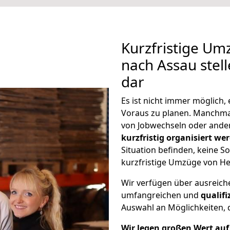
Kurzfristige Um
nach Assau stel
dar
Es ist nicht immer möglich
Voraus zu planen. Manchm
von Jobwechseln oder ander
kurzfristig organisiert we
Situation befinden, keine So
kurzfristige Umzüge von He
Wir verfügen über ausreic
umfangreichen und
qualif
Auswahl an Möglichkeiten, d
Wir legen großen Wert auf 