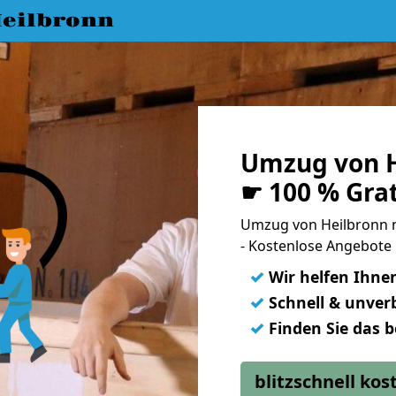
eilbronn
Umzug von H
☛ 100 % Gra
Umzug von Heilbronn 
- Kostenlose Angebote
✓
Wir helfen Ihne
✓
Schnell & unverb
✓
Finden Sie das 
blitzschnell ko