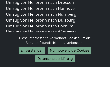
Umzug von Heilbronn nach Dresden
Umzug von Heilbronn nach Hannover
Umzug von Heilbronn nach Nürnberg
Umzug von Heilbronn nach Duisburg
Umzug von Heilbronn nach Bochum
Umzug von Heilbronn nach Wuppertal
Umzug von Heilbronn nach Bielefeld
Diese Internetseite verwendet Cookies um die
Benutzerfreundlichkeit zu verbessern.
Umzug von Heilbronn nach Bonn
Umzug von Heilbronn nach Münster
Einverstanden
Nur notwendige Cookies
Internationale-Umzüge
Datenschutzerklärung
Umzug von Heilbronn nach Brasilien
Umzug von Heilbronn nach Brunei Darussalam
Umzug von Heilbronn nach Burkina Faso
Umzug von Heilbronn nach Burundi
Umzug von Heilbronn nach Chile
Umzug von Heilbronn nach China
Umzug von Heilbronn nach Cookinseln
Umzug von Heilbronn nach Costa Rica