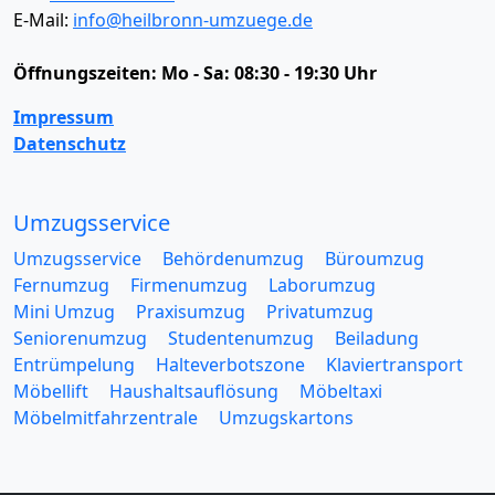
E-Mail:
info@heilbronn-umzuege.de
Öffnungszeiten:
Mo - Sa: 08:30 - 19:30 Uhr
Impressum
Datenschutz
Umzugsservice
Umzugsservice
Behördenumzug
Büroumzug
Fernumzug
Firmenumzug
Laborumzug
Mini Umzug
Praxisumzug
Privatumzug
Seniorenumzug
Studentenumzug
Beiladung
Entrümpelung
Halteverbotszone
Klaviertransport
Möbellift
Haushaltsauflösung
Möbeltaxi
Möbelmitfahrzentrale
Umzugskartons