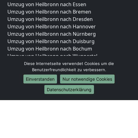
Umzug von Heilbronn nach Essen
Umzug von Heilbronn nach Bremen
Umzug von Heilbronn nach Dresden
Umzug von Heilbronn nach Hannover
Umzug von Heilbronn nach Nürnberg
Umzug von Heilbronn nach Duisburg
Umzug von Heilbronn nach Bochum
Umzug von Heilbronn nach Wuppertal
Umzug von Heilbronn nach Bielefeld
Diese Internetseite verwendet Cookies um die
Benutzerfreundlichkeit zu verbessern.
Umzug von Heilbronn nach Bonn
Umzug von Heilbronn nach Münster
Einverstanden
Nur notwendige Cookies
Internationale-Umzüge
Datenschutzerklärung
Umzug von Heilbronn nach Brasilien
Umzug von Heilbronn nach Brunei Darussalam
Umzug von Heilbronn nach Burkina Faso
Umzug von Heilbronn nach Burundi
Umzug von Heilbronn nach Chile
Umzug von Heilbronn nach China