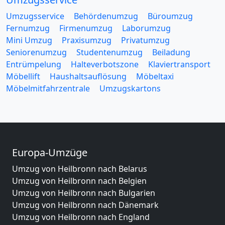
Umzugsservice
Behördenumzug
Büroumzug
Fernumzug
Firmenumzug
Laborumzug
Mini Umzug
Praxisumzug
Privatumzug
Seniorenumzug
Studentenumzug
Beiladung
Entrümpelung
Halteverbotszone
Klaviertransport
Möbellift
Haushaltsauflösung
Möbeltaxi
Möbelmitfahrzentrale
Umzugskartons
Europa-Umzüge
Umzug von Heilbronn nach Belarus
Umzug von Heilbronn nach Belgien
Umzug von Heilbronn nach Bulgarien
Umzug von Heilbronn nach Dänemark
Umzug von Heilbronn nach England