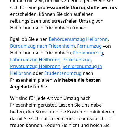
einfach die Zeit, um alles zu erledigen. Wenn Sie
sich für eine
professionelle Umzugshilfe bei uns
entscheiden, können Sie sich auf einen
reibungslosen und stressfreien Umzug von
Heilbronn nach Friesenheim freuen.
Egal, ob Sie einen
Behördenumzug Heilbronn
,
Büroumzug nach Friesenheim
,
Fernumzug
von
Heilbronn nach Friesenheim,
Firmenumzug
,
Laborumzug Heilbronn
,
Praxisumzug
,
Privatumzug Heilbronn
,
Seniorenumzug in
Heilbronn
oder
Studentenumzug
nach
Friesenheim planen
wir haben die besten
Angebote
für Sie.
Wir sind für jede Art von Umzug nach
Friesenheim gerüstet. Lassen Sie uns dabei
helfen, den Stress und die Kosten zu minimieren,
damit Sie sich auf Ihren neuen Lebensabschnitt
freuen können.
Zögern Sie nicht und holen Sie