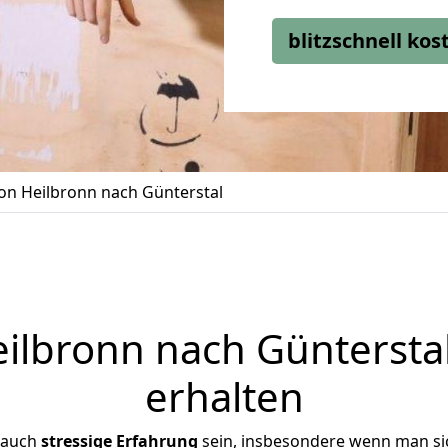
blitzschnell ko
n Heilbronn nach Günterstal
lbronn nach Günterstal
erhalten
 auch
stressige
Erfahrung
sein, insbesondere wenn man si