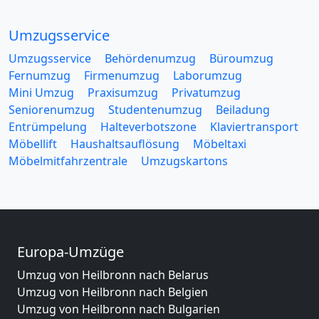
Umzugsservice
Umzugsservice
Behördenumzug
Büroumzug
Fernumzug
Firmenumzug
Laborumzug
Mini Umzug
Praxisumzug
Privatumzug
Seniorenumzug
Studentenumzug
Beiladung
Entrümpelung
Halteverbotszone
Klaviertransport
Möbellift
Haushaltsauflösung
Möbeltaxi
Möbelmitfahrzentrale
Umzugskartons
Europa-Umzüge
Umzug von Heilbronn nach Belarus
Umzug von Heilbronn nach Belgien
Umzug von Heilbronn nach Bulgarien