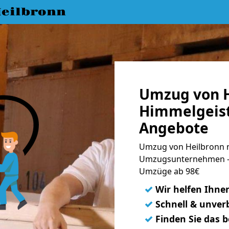
eilbronn
Umzug von H
Himmelgeist
Angebote
Umzug von Heilbronn n
Umzugsunternehmen - 
Umzüge ab 98€
✓
Wir helfen Ihne
✓
Schnell & unverb
✓
Finden Sie das 