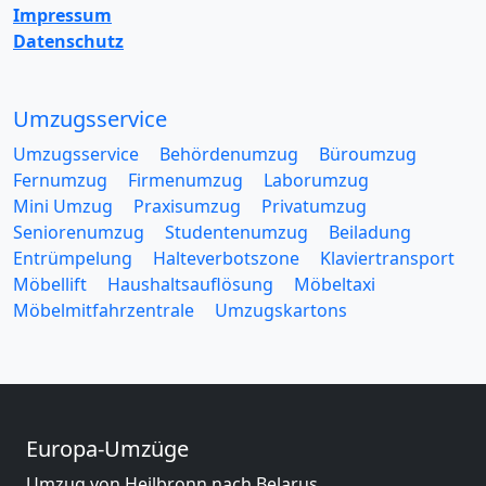
Impressum
Datenschutz
Umzugsservice
Umzugsservice
Behördenumzug
Büroumzug
Fernumzug
Firmenumzug
Laborumzug
Mini Umzug
Praxisumzug
Privatumzug
Seniorenumzug
Studentenumzug
Beiladung
Entrümpelung
Halteverbotszone
Klaviertransport
Möbellift
Haushaltsauflösung
Möbeltaxi
Möbelmitfahrzentrale
Umzugskartons
Europa-Umzüge
Umzug von Heilbronn nach Belarus