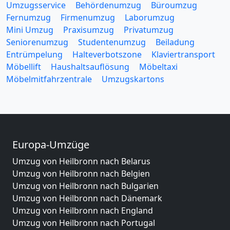
Umzugsservice
Behördenumzug
Büroumzug
Fernumzug
Firmenumzug
Laborumzug
Mini Umzug
Praxisumzug
Privatumzug
Seniorenumzug
Studentenumzug
Beiladung
Entrümpelung
Halteverbotszone
Klaviertransport
Möbellift
Haushaltsauflösung
Möbeltaxi
Möbelmitfahrzentrale
Umzugskartons
Europa-Umzüge
Umzug von Heilbronn nach Belarus
Umzug von Heilbronn nach Belgien
Umzug von Heilbronn nach Bulgarien
Umzug von Heilbronn nach Dänemark
Umzug von Heilbronn nach England
Umzug von Heilbronn nach Portugal