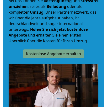
Bei uns können Sie
kostengünstig
und
stressfrei
umziehen
, sei es als
Beiladung
oder als
kompletter
Umzug
. Unser Partnernetzwerk, das
wir über die Jahre aufgebaut haben, ist
deutschlandweit und sogar international
unterwegs.
Holen Sie sich jetzt kostenlose
Angebote
und erhalten Sie einen ersten
Überblick über die Kosten für Ihren Umzug.
Kostenlose Angebote erhalten