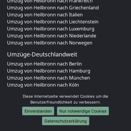
Umzug von Heilbronn nach Frankreich
Umzug von Heilbronn nach Griechenland
Umzug von Heilbronn nach Italien
Umzug von Heilbronn nach Liechtenstein
Umzug von Heilbronn nach Luxemburg
Umzug von Heilbronn nach Niederlande
Umzug von Heilbronn nach Norwegen
Umzüge-Deutschlandweit
Umzug von Heilbronn nach Berlin
Umzug von Heilbronn nach Hamburg
Umzug von Heilbronn nach München
Umzug von Heilbronn nach Köln
Umzug von Heilbronn nach Frankfurt am Main
Diese Internetseite verwendet Cookies um die
Umzug von Heilbronn nach Stuttgart
Benutzerfreundlichkeit zu verbessern.
Umzug von Heilbronn nach Düsseldorf
Einverstanden
Nur notwendige Cookies
Umzug von Heilbronn nach Leipzig
Umzug von Heilbronn nach Dortmund
Datenschutzerklärung
Umzug von Heilbronn nach Essen