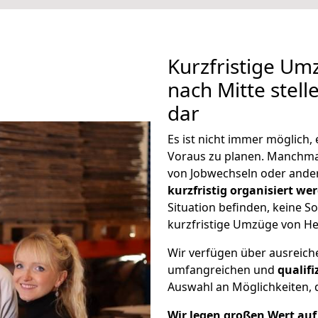
Kurzfristige Um
nach Mitte stell
dar
Es ist nicht immer möglich
Voraus zu planen. Manchm
von Jobwechseln oder ander
kurzfristig organisiert we
Situation befinden, keine So
kurzfristige Umzüge von Hei
Wir verfügen über ausreic
umfangreichen und
qualif
Auswahl an Möglichkeiten, d
Wir legen großen Wert auf 