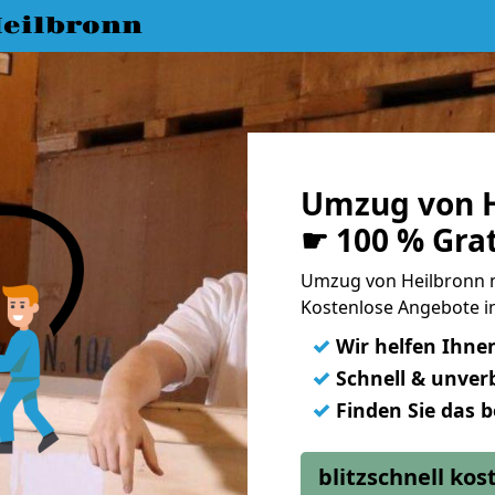
eilbronn
Umzug von H
☛ 100 % Gra
Umzug von Heilbronn 
Kostenlose Angebote i
✓
Wir helfen Ihne
✓
Schnell & unverb
✓
Finden Sie das 
blitzschnell ko