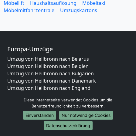
Möbellift
Haushaltsauflösung
Möbeltaxi
Möbelmitfahrzentrale
Umzugskartons
Europa-Umzüge
Umzug von Heilbronn nach Belarus
Umzug von Heilbronn nach Belgien
Umzug von Heilbronn nach Bulgarien
Umzug von Heilbronn nach Dänemark
Umzug von Heilbronn nach England
Umzug von Heilbronn nach Portugal
Diese Internetseite verwendet Cookies um die
Umzug von Heilbronn nach Bosnien
Benutzerfreundlichkeit zu verbessern.
und Herzegowina
Einverstanden
Nur notwendige Cookies
Umzug von Heilbronn nach Irland
Umzug von Heilbronn nach Lettland
Datenschutzerklärung
Umzug von Heilbronn nach Zypern