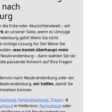
 nach
urg
 die Ecke oder deutschlandweit – wir
erk
an unserer Seite, wenn es Umzüge
ndenburg geht! Wenn Sie nicht
e richtige Lösung für Sie! Wenn Sie
wollen,
was kostet überhaupt mein
 Neubrandenburg – dann wählen Sie sie
die passende Antwort auf Ihre Fragen
lbronn nach Neubrandenburg oder ein
 Neubrandenburg,
wir helfen
, damit Sie
umziehen können.
enumzug
,
Seniorenumzug
,
Tresor
– &
numzug
in Heilbronn,
Fernumzug
oder
 Heilbronn nach Neubrandenburg.