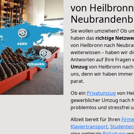
von Heilbronn
Neubrandenb
Sie wollen umziehen? Ob um
haben das
richtige Netzw
von Heilbronn nach Neubra
weiterwissen – haben wir di
Antworten auf Ihre Fragen 
Umzug
von Heilbronn nach
uns, denn wir haben immer 
parat.
Ob ein
Privatumzug
von Hei
gewerblicher Umzug nach
problemlos und stressfrei 
Allzeit bereit für Ihren
Firm
Klaviertransport
,
Studente
eine optimale
Beiladung
von