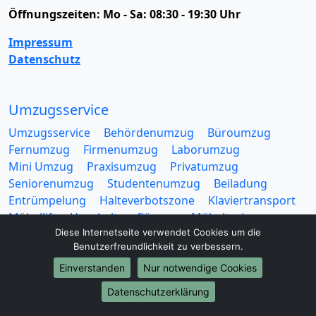
Öffnungszeiten:
Mo - Sa: 08:30 - 19:30 Uhr
Impressum
Datenschutz
Umzugsservice
Umzugsservice
Behördenumzug
Büroumzug
Fernumzug
Firmenumzug
Laborumzug
Mini Umzug
Praxisumzug
Privatumzug
Seniorenumzug
Studentenumzug
Beiladung
Entrümpelung
Halteverbotszone
Klaviertransport
Möbellift
Haushaltsauflösung
Möbeltaxi
Diese Internetseite verwendet Cookies um die
Möbelmitfahrzentrale
Umzugskartons
Benutzerfreundlichkeit zu verbessern.
Einverstanden
Nur notwendige Cookies
Datenschutzerklärung