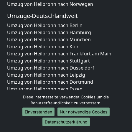
Umzug von Heilbronn nach Norwegen
Umzüge-Deutschlandweit
Umzug von Heilbronn nach Berlin
Umzug von Heilbronn nach Hamburg
Umzug von Heilbronn nach München
Umzug von Heilbronn nach Köln
Umzug von Heilbronn nach Frankfurt am Main
Umzug von Heilbronn nach Stuttgart
Umzug von Heilbronn nach Düsseldorf
Umzug von Heilbronn nach Leipzig
Umzug von Heilbronn nach Dortmund
Umzug von Heilbronn nach Essen
Umzug von Heilbronn nach Bremen
Diese Internetseite verwendet Cookies um die
Umzug von Heilbronn nach Dresden
Benutzerfreundlichkeit zu verbessern.
Umzug von Heilbronn nach Hannover
Einverstanden
Nur notwendige Cookies
Umzug von Heilbronn nach Nürnberg
Datenschutzerklärung
Umzug von Heilbronn nach Duisburg
Umzug von Heilbronn nach Bochum