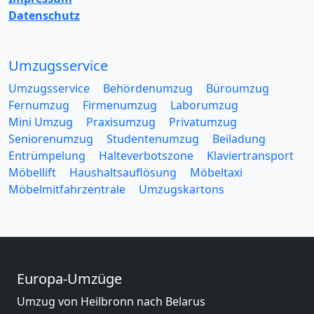
Datenschutz
Umzugsservice
Umzugsservice
Behördenumzug
Büroumzug
Fernumzug
Firmenumzug
Laborumzug
Mini Umzug
Praxisumzug
Privatumzug
Seniorenumzug
Studentenumzug
Beiladung
Entrümpelung
Halteverbotszone
Klaviertransport
Möbellift
Haushaltsauflösung
Möbeltaxi
Möbelmitfahrzentrale
Umzugskartons
Europa-Umzüge
Umzug von Heilbronn nach Belarus